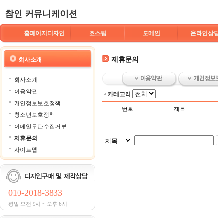
참인 커뮤니케이션
홈페이지디자인
호스팅
도메인
온라인상
제휴문의
회사소개
회사소개
이용약관
카테고리
개인정보보호정책
번호
제목
청소년보호정책
이메일무단수집거부
제휴문의
사이트맵
010-2018-3833
평일 오전 9시 ~ 오후 6시