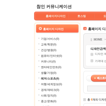
참인 커뮤니케이션
홈페이지디자인
호스팅
홈페이지 
홈페이지 디자인
기업/서비스(0)
HOME
교육/학문(0)
건강/병원(0)
디자인 
컴퓨터/인터넷(0)
가격대 
커뮤니티(0)
엔터테인먼트(0)
생활/가정(0)
레저/스포츠(0)
여행/세계정보(0)
경제/재테크(0)
사회/정치(0)
총
0
개의 디자
종교/문화(0)