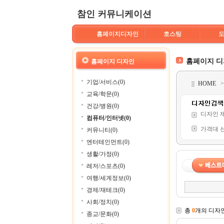
참인 커뮤니케이션
홈페이지디자인
호스팅
홈페이지 
홈페이지 디자인
기업/서비스(0)
HOME
교육/학문(0)
건강/병원(0)
디자인 
컴퓨터/인터넷(0)
가격대 
커뮤니티(0)
엔터테인먼트(0)
생활/가정(0)
레저/스포츠(0)
여행/세계정보(0)
경제/재테크(0)
사회/정치(0)
총
0
개의 디자
종교/문화(0)